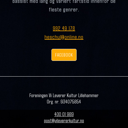
Bassist med lang og variert fartstid innenfor de
fleste genrer.
992 49 178
heschul@online.no
FACEBOOK
Foreningen Vi Leverer Kultur Lillehammer
Org. nr. 934075854
400 01 989
post@vilevererkultur.no